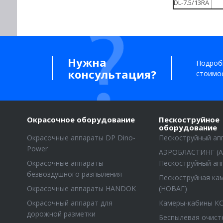
DL-7.5/13RA
Нужна
Подробн
консультация?
стоимос
Окрасочное оборудование
Пескоструйное
оборудование
Окрасочные аппараты DP Dino-
Пескоструйный ап
Power
АЭРОБЛАСТИНГ (А
Окрасочные аппараты
Пескоструйный ап
безвоздушного разпыления
Пескоструйная к
Окрасочные аппараты HANDOK
(НОВАГ)
Окрасочный аппарат для
Камеры-кабины К
дорожной разметки
Беспылевая очист