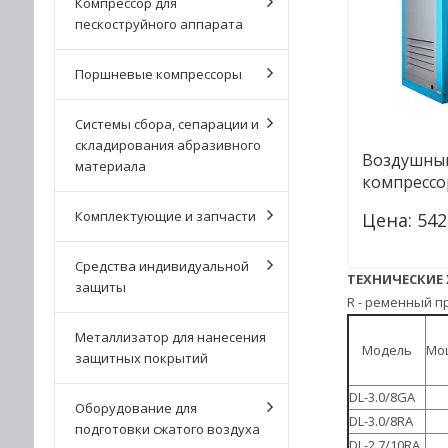
Компрессор для
пескоструйного аппарата
Поршневые компрессоры
Системы сбора, сепарации и
складирования абразивного
Воздушны
материала
компрессо
Комплектующие и запчасти
Цена: 542
Средства индивидуальной
ТЕХНИЧЕСКИЕ
защиты
-
+
R - ременный п
Металлизатор для нанесения
Модель
Мощ
защитных покрытий
DL-3.0/8GA
Оборудование для
DL-3.0/8RA
подготовки сжатого воздуха
DL-2.7/10RA