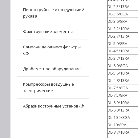
DL-2.3/13RA
Пескоструйные и воздушные
DL-3.6/8GA
рукава
DL-3.6/8RA
DL-3.2/10RA
Фильтрующие элементы
DL-2.7/13RA
DL-5.0/8RA
Самоочищающиеся фильтры
DL-4.5/10RA
СФ
DL-3.7/13RA
DL-6.0/8GA
Дробеметное оборудование
DL-5.6/10RA
DL-4.8/13RA
Компрессоры воздушные
DL-7.5/8GA
электрические
DL-7.5/8RA
DL-6.9/10RA
Абразивоструйные установки
DL-6.0/13RA
DL-10.5/8GA
DL-10/8RA
DL-8.7/10RA