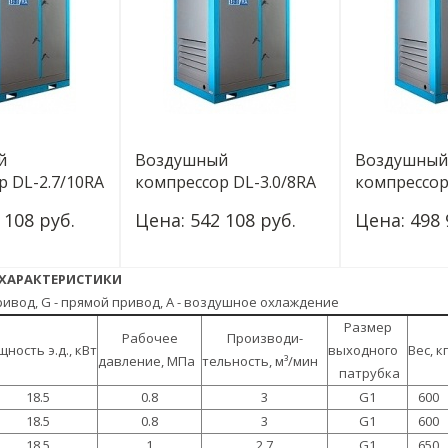
й
Воздушный
Воздушный
р DL-2.7/10RA
компрессор DL-3.0/8RA
компрессор
 108 руб.
Цена: 542 108 руб.
Цена: 498 
 ХАРАКТЕРИСТИКИ
Купить
Купить
-
+
-
+
ривод, G - прямой привод, A - воздушное охлаждение
Размер
Рабочее
Производи-
ность э.д., кВт
выходного
Вес, к
давление, МПа
тельность, м³/мин
патрубка
18.5
0.8
3
G1
600
18.5
0.8
3
G1
600
18.5
1
2.7
G1
650