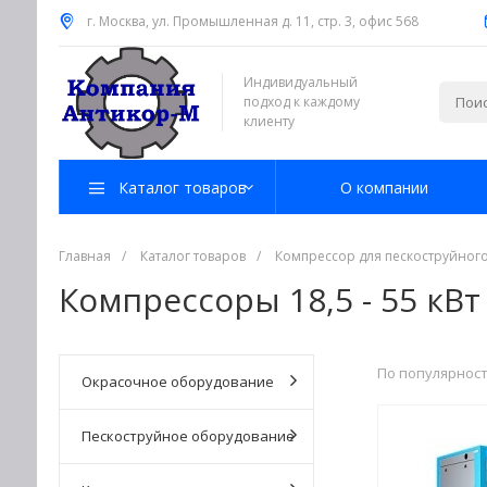
г. Москва, ул. Промышленная д. 11, стр. 3, офис 568
Фото и Видео
Индивидуальный
подход к каждому
клиенту
Каталог товаров
О компании
Доставка
Контакты
Главная
/
Каталог товаров
/
Компрессор для пескоструйного
Компрессоры 18,5 - 55 кВт 
По популярнос
Окрасочное оборудование
Пескоструйное оборудование