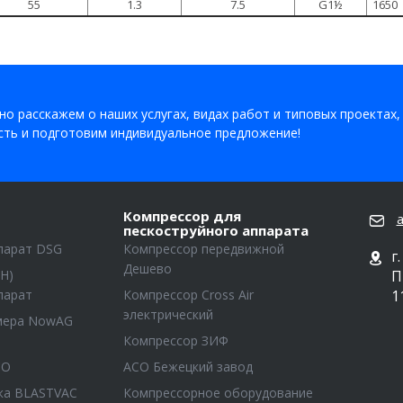
55
1.3
7.5
G1½
1650
о расскажем о наших услугах, видах работ и типовых проектах,
ть и подготовим индивидуальное предложение!
Компрессор для
a
пескоструйного аппарата
парат DSG
Компрессор передвижной
г
Дешево
Н)
П
парат
Компрессор Cross Air
1
электрический
амера NowAG
Компрессор ЗИФ
СО
АСО Бежецкий завод
ка BLASTVAC
Компрессорное оборудование