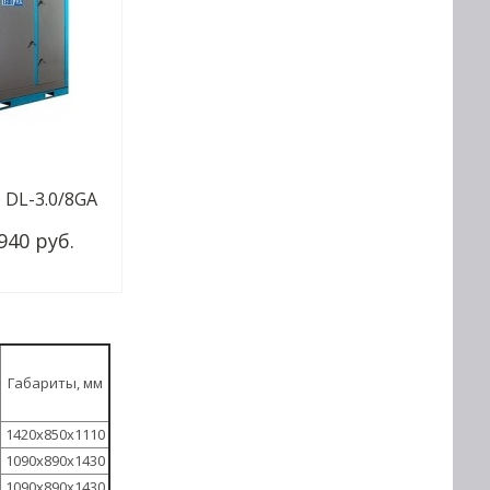
 DL-3.0/8GA
940 руб.
Купить
г
Габариты, мм
1420х850х1110
1090х890х1430
1090х890х1430