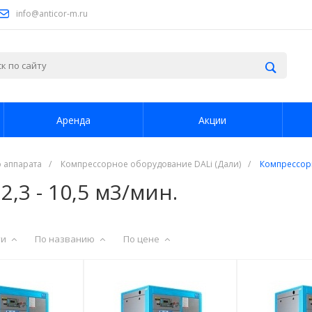
info@anticor-m.ru
Доставка
Контакты
Аренда
Акции
...
 аппарата
/
Компрессорное оборудование DALi (Дали)
/
Компрессоры 
2,3 - 10,5 м3/мин.
ти
По названию
По цене